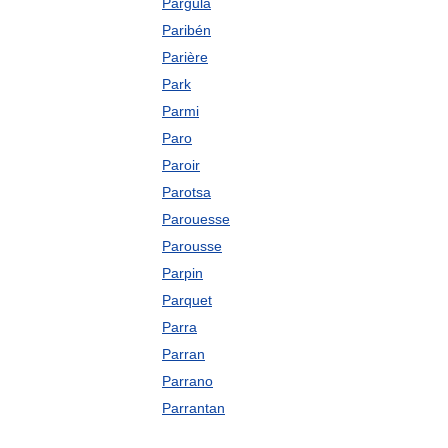
Pargula
Paribén
Parière
Park
Parmi
Paro
Paroir
Parotsa
Parouesse
Parousse
Parpin
Parquet
Parra
Parran
Parrano
Parrantan