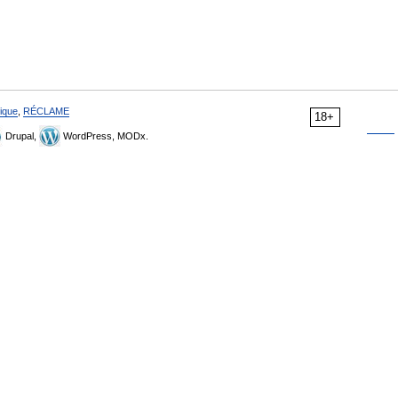
ique
,
RÉCLAME
18+
Drupal,
WordPress, MODx.