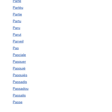
Parte
Partèu
Partie
Partu
Paru
Parut
Parveil
Pas
Pasciale
Pasquer
Pasquié
Pasquiés
Passadis
Passadou
Passalis
Passe