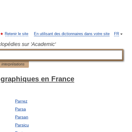
Retenir le site
En utilisant des dictionnaires dans votre site
FR
clopédies sur 'Academic'
interprétations
ographiques en France
Parrez
Parsa
Parsan
Parsicu