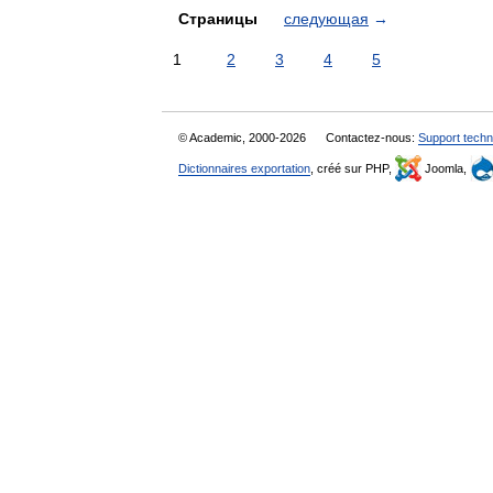
Страницы
следующая
→
1
2
3
4
5
© Academic, 2000-2026
Contactez-nous:
Support techn
Dictionnaires exportation
, créé sur PHP,
Joomla,